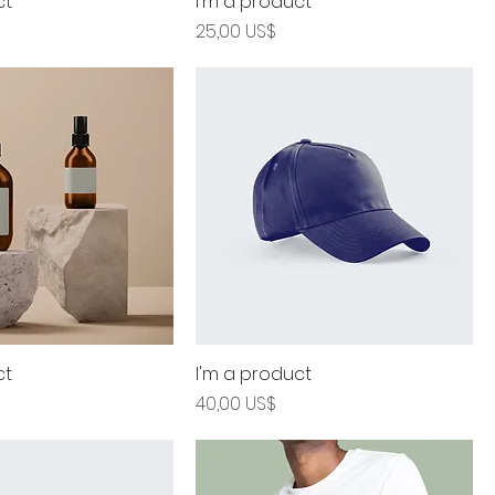
ct
I'm a product
Precio
25,00 US$
ct
I'm a product
Precio
40,00 US$