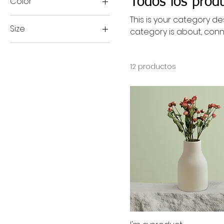
Todos los prod
Color
This is your category des
Size
category is about, conn
250 ml
500 ml
12 productos
80 ml
Large
Medium
Small