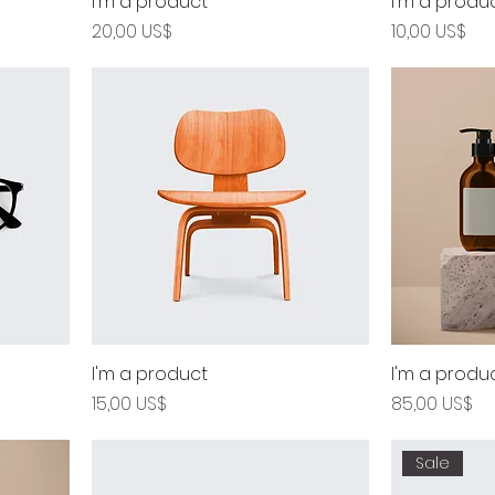
I'm a product
I'm a produ
Precio
Precio
20,00 US$
10,00 US$
I'm a product
I'm a produ
Precio
Precio
15,00 US$
85,00 US$
Sale