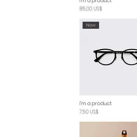
I'm a product
Precio
85,00 US$
New
I'm a product
Precio
7,50 US$