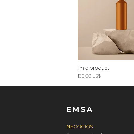
I'm a product
Precio
130,00 US$
E M S A
NEGOCIOS