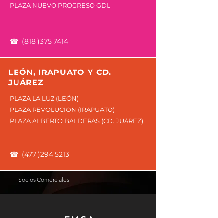
PLAZA NUEVO PROGRESO GDL
☎
(818 )375 7414
LEÓN, IRAPUATO Y CD.
JUÁREZ
PLAZA LA LUZ (LEÓN)
PLAZA REVOLUCION (IRAPUATO)
PLAZA ALBERTO BALDERAS (CD. JUÁREZ)
☎
(477 )294 5213
Socios Comerciales