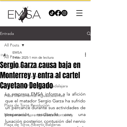
Entrada
All Posts
EMSA
All Posts
7 nov 2025
1 min de lectura
Sergio Garza causa baja en
Centenaria Plaza San Marcos
Monterrey y entra al cartel
Plaza La Luz - León Guanajuato
Cayetano Delgado
Plaza Nuevo Progreso - Guadalajara
La empresa EMSA informa a la afición 
Plaza Monumental Aguascalientes
que el matador Sergio Garza ha sufrido 
Plaza de Toros Revolución
un percance durante sus actividades de 
preparación, resultando con una 
Monumental Lorenzo Garza Monterrey
luxación posterior, contusión del nervio 
Plaza de Toros Alberto Balderas