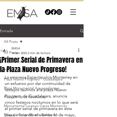
Entrada
All Posts
EMSA
All Posts
16 abr 2025
2 min de lectura
¡Primer Serial de Primavera en
Centenaria Plaza San Marcos
la Plaza Nuevo Progreso!
Plaza La Luz - León Guanajuato
La empresa Espectáculos Monterrey en 
Plaza Nuevo Progreso - Guadalajara
un esfuerzo por dar continuidad de 
Plaza Monumental Aguascalientes
festejos taurinos a la plaza Nuevo 
Progreso de Guadalajara, anuncia 
Plaza de Toros Revolución
cinco festejos nocturnos en lo que será 
Monumental Lorenzo Garza Monterrey
el primer serial de primavera en esta 
Plaza de Toros Alberto Balderas
plaza, iniciando el viernes 16 de mayo, 