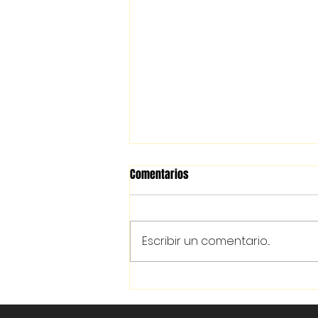
Comentarios
Escribir un comentario...
Plaza de toros “La Luz” celebra
su 65 Aniversario conun