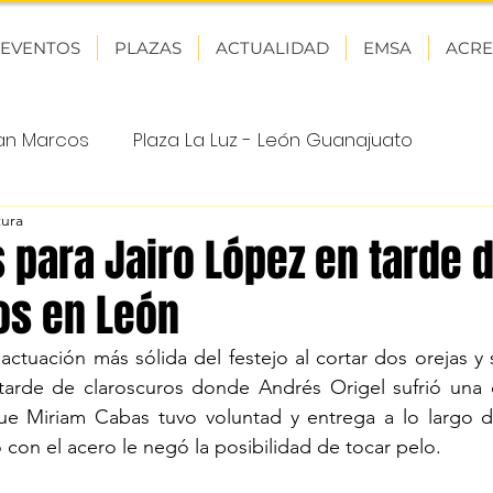
EVENTOS
PLAZAS
ACTUALIDAD
EMSA
ACRE
San Marcos
Plaza La Luz - León Guanajuato
tura
adalajara
Plaza Monumental Aguascalientes
 para Jairo López en tarde 
os en León
Monumental Lorenzo Garza Monterrey
actuación más sólida del festejo al cortar dos orejas y s
 tarde de claroscuros donde Andrés Origel sufrió una 
deras
ue Miriam Cabas tuvo voluntad y entrega a lo largo de
 con el acero le negó la posibilidad de tocar pelo.