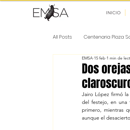
INICIO
All Posts
Centenaria Plaza 
EMSA
15 feb
1 min de lec
Plaza Nuevo Progreso - Gu
Dos orejas
claroscur
Plaza de Toros Revolución
Jairo López firmó la 
del festejo, en una
Plaza de Toros Alberto Bal
primero, mientras q
aunque el desacierto