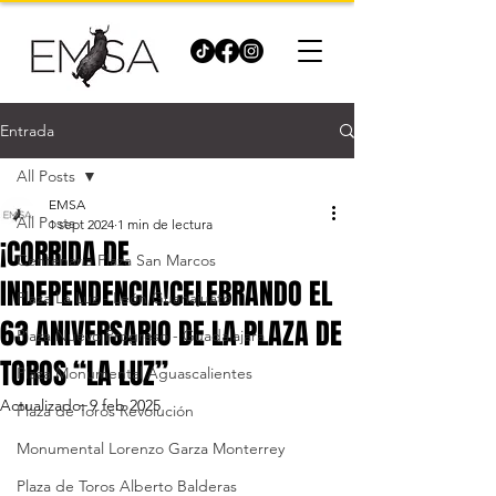
Entrada
All Posts
EMSA
All Posts
1 sept 2024
1 min de lectura
¡CORRIDA DE
Centenaria Plaza San Marcos
INDEPENDENCIA!CELEBRANDO EL
Plaza La Luz - León Guanajuato
63 ANIVERSARIO DE LA PLAZA DE
Plaza Nuevo Progreso - Guadalajara
TOROS “LA LUZ”
Plaza Monumental Aguascalientes
Actualizado:
9 feb 2025
Plaza de Toros Revolución
Monumental Lorenzo Garza Monterrey
Plaza de Toros Alberto Balderas