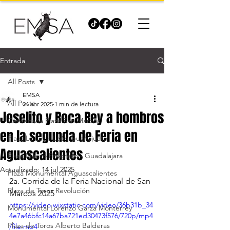
Entrada
All Posts
EMSA
All Posts
24 abr 2025
1 min de lectura
Joselito y Roca Rey a hombros
Centenaria Plaza San Marcos
en la segunda de Feria en
Plaza La Luz - León Guanajuato
Aguascalientes
Plaza Nuevo Progreso - Guadalajara
Actualizado:
14 jul 2025
Plaza Monumental Aguascalientes
2a. Corrida de la Feria Nacional de San 
Plaza de Toros Revolución
Marcos 2025
https://video.wixstatic.com/video/36b31b_34
Monumental Lorenzo Garza Monterrey
4e7a46bfc14a67ba721ed30473f576/720p/mp4
Plaza de Toros Alberto Balderas
/file.mp4