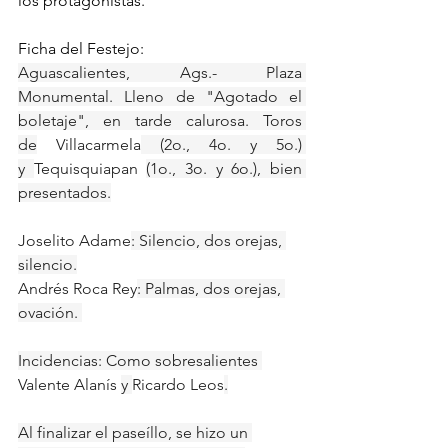
los protagonistas.
Ficha del Festejo:
Aguascalientes, Ags.- Plaza 
Monumental. Lleno de "Agotado el 
boletaje", en tarde calurosa. Toros 
de
 Villacarmela
 (2o., 4o. y 5o.) 
y 
Tequisquiapan 
(1o., 3o. y 6o.), bien 
presentados.
Joselito Adame
: Silencio, dos orejas, 
silencio.
Andrés Roca Rey
: Palmas, dos orejas, 
ovación. 
Incidencias: Como sobresalientes 
Valente Alanís 
y 
Ricardo Leos
.
Al
 finalizar el paseíllo, se hizo un 