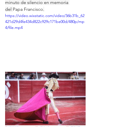
minuto de silencio en memoria 
del 
Papa Francisco
.
https://video.wixstatic.com/video/36b31b_62
421d29d4fe434d822c929c171be00d/480p/mp
4/file.mp4