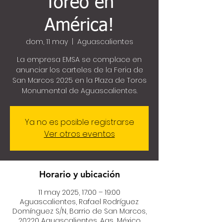
Toreo en
América!
dom, 11 may
  |  
Aguascalientes
La empresa EMSA se complace en
anunciar los carteles de la Feria de
San Marcos 2025 en la Plaza de Toros
Monumental de Aguascalientes.
Ya no es posible registrarse
Ver otros eventos
Horario y ubicación
11 may 2025, 17:00 – 19:00
Aguascalientes, Rafael Rodríguez
Domínguez S/N, Barrio de San Marcos,
20220 Aguascalientes, Ags., México