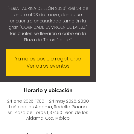
“FERIA TAURINA DE LEÓN 2026”, del 24 de
enero al 23 de mayo, donde se
encuentra encuadrada también la
gran “CORRIDADE LA VIRGEN DE LA LUZ”,
las cuales se llevarán a cabo en la
Plaza de Toros “La Luz”.
Ya no es posible registrarse
Ver otros eventos
Horario y ubicación
24 ene 2026, 17:00 – 24 may 2026, 20:00
León de los Aldama, Rodolfo Gaona
sn, Plaza de Toros I, 37450 León de los
Aldama, Gto., México