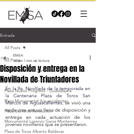
Entrada
All Posts
EMSA
All Posts
12 abr
1 min de lectura
Disposición y entrega en la
Centenaria Plaza San Marcos
Novillada de Triunfadores
Plaza La Luz - León Guanajuato
En la 9a. Novillada de la temporada en 
Plaza Nuevo Progreso - Guadalajara
la Centenaria Plaza de Toros San 
Plaza Monumental Aguascalientes
Marcos de Aguascalientes, 
se vivió una 
tarde que estuvo llena de disposición y 
Plaza de Toros Revolución
entrega en cada actuación de los 
Monumental Lorenzo Garza Monterrey
jovenes novilleros que se presentaron.
Plaza de Toros Alberto Balderas