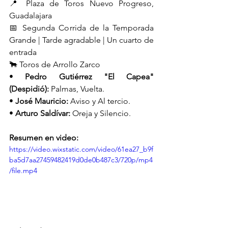
📍 Plaza de Toros Nuevo Progreso, 
Guadalajara
📅 Segunda Corrida de la Temporada 
Grande | Tarde agradable | Un cuarto de 
entrada
🐂 Toros de Arrollo Zarco
• 
Pedro Gutiérrez "El Capea" 
(Despidió):
 Palmas, Vuelta.
• 
José Mauricio:
 Aviso y Al tercio.
• 
Arturo Saldívar:
 Oreja y Silencio.
Resumen en video:
https://video.wixstatic.com/video/61ea27_b9f
ba5d7aa27459482419d0de0b487c3/720p/mp4
/file.mp4